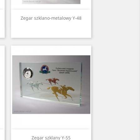
Quick view

Zegar szklano-metalowy Y-48
Quick view

Zegar szklany Y-55