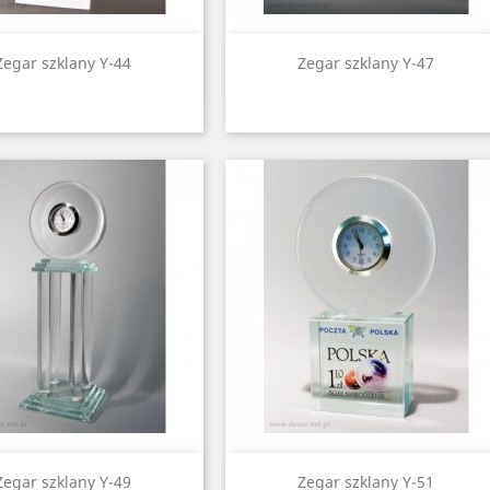
Quick view
Quick view


Zegar szklany Y-44
Zegar szklany Y-47
Quick view
Quick view


Zegar szklany Y-49
Zegar szklany Y-51