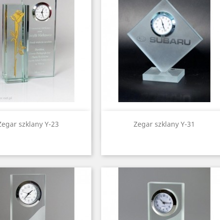
Quick view
Quick view


Zegar szklany Y-23
Zegar szklany Y-31