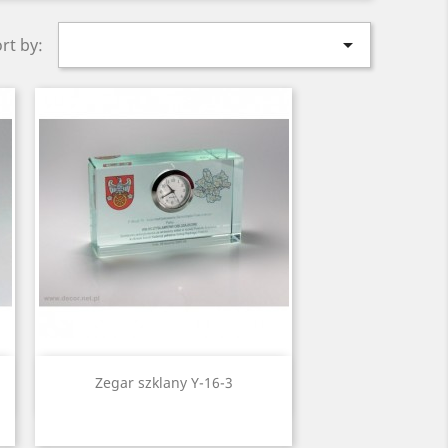

rt by:
Quick view

Zegar szklany Y-16-3