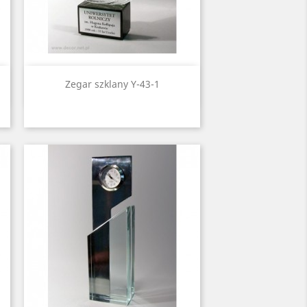
Quick view

Zegar szklany Y-43-1