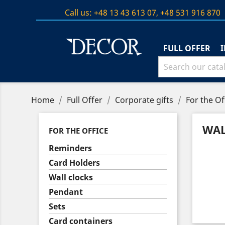
Call us:
+48 13 43 613 07, +48 531 916 870
FULL OFFER
Home
Full Offer
Corporate gifts
For the Of
WAL
FOR THE OFFICE
Reminders
Card Holders
Wall clocks
Pendant
Sets
Card containers