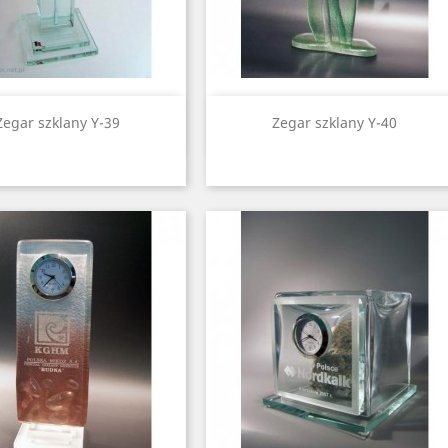
Quick view
Quick view


Zegar szklany Y-39
Zegar szklany Y-40