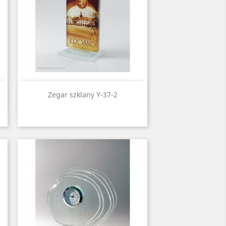
Quick view

Zegar szklany Y-37-2