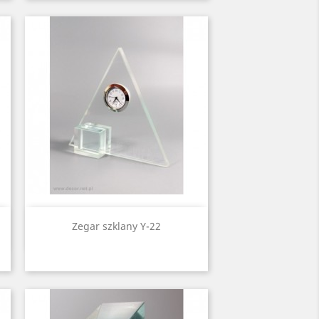
Quick view

Zegar szklany Y-22