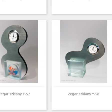
Quick view
Quick view


Zegar szklany Y-57
Zegar szklany Y-58