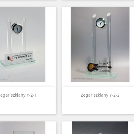
Quick view
Quick view


egar szklany Y-2-1
Zegar szklany Y-2-2