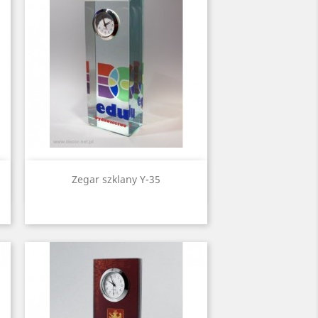
Quick view

Zegar szklany Y-35