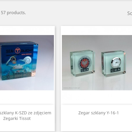
 57 products.
So
Quick view
Quick view


 szklany K-5ZD ze zdjęciem
Zegar szklany Y-16-1
Zegarki Tissot