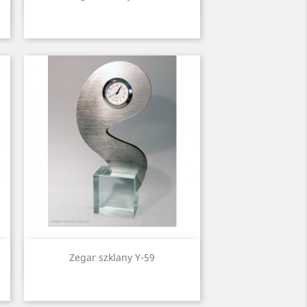
Quick view

Zegar szklany Y-59