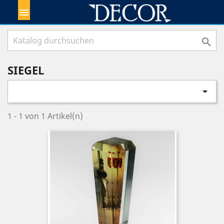


SIEGEL

1 - 1 von 1 Artikel(n)